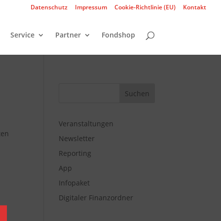
Datenschutz
Impressum
Cookie-Richtlinie (EU)
Kontakt
Service
Partner
Fondshop
Veranstaltungen
ten
Newsletter
Reporting
App
Infopaket
Digitaler Finanzordner