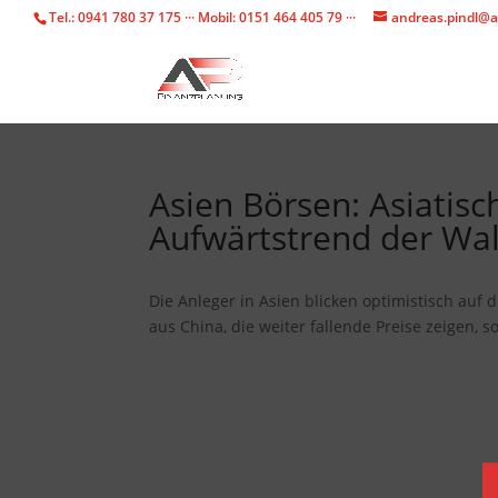
Tel.: 0941 780 37 175 ··· Mobil: 0151 464 405 79 ···
andreas.pindl@a
Asien Börsen: Asiatis
Aufwärtstrend der Wal
Die Anleger in Asien blicken optimistisch auf
aus China, die weiter fallende Preise zeigen, s