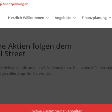
p-finanzplanung.de
Herzlich Willkommen
Angebote
Finanzplanung
che Aktien folgen dem
l Street
 die Rekordstände an den US-Aktienmärkten. Die neuen Inflationsda
orgen allerdings für Nervosität.
Cookie-Zustimmung verwalten