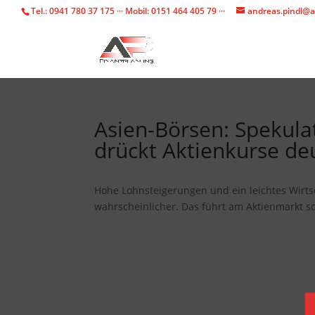
Tel.: 0941 780 37 175 ··· Mobil: 0151 464 405 79 ···
andreas.pindl@a
Asien-Börsen: Spekula
drückt Aktienkurse deu
Hohe Lohnsteigerungen und ein leichtes Wirt
wahrscheinlicher. Das führt am Aktienmarkt s