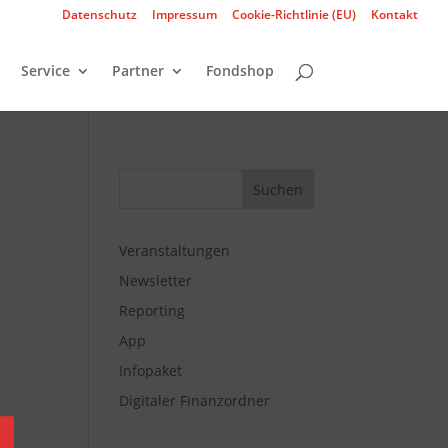
Datenschutz
Impressum
Cookie-Richtlinie (EU)
Kontakt
Service
Partner
Fondshop
Veranstaltungen
Newsletter
Reporting
App
Infopaket
Digitaler Finanzordner