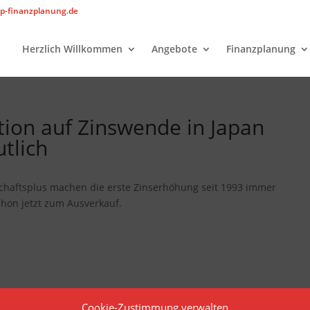
p-finanzplanung.de
Herzlich Willkommen
Angebote
Finanzplanung
tion auf Zinswende in Japan
tlich
schaftsplus machen die erste Zinserhöhung seit 1993 immer
chon jetzt zum Ausverkauf.
Cookie-Zustimmung verwalten