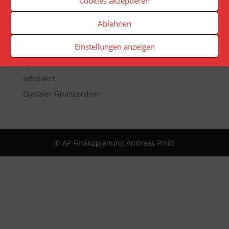
Cookies akzeptieren
Veranstaltungen
Ablehnen
Newsletter
Einstellungen anzeigen
Reporting
App
Infopaket
Digitaler Finanzordner
© AP Finanzplanung Andreas Pindl