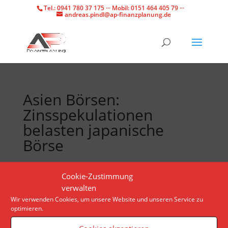
Tel.: 0941 780 37 175 ··· Mobil: 0151 464 405 79 ···
andreas.pindl@ap-finanzplanung.de
Asien Börsen:
Zinsspekulationen
belasten japanische
Börse
Die Anleger in Asien warten gespannt auf die
Cookie-Zustimmung
Veröffentlichung der US-Inflationsdaten. Der
verwalten
japanische Nikkei schließt leicht im Minus.
Wir verwenden Cookies, um unsere Website und unseren Service zu
optimieren.