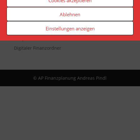
Cookies akzeptieren
Veranstaltungen
Newsletter
Ablehnen
Reporting
Einstellungen anzeigen
App
Infopaket
Digitaler Finanzordner
© AP Finanzplanung Andreas Pindl