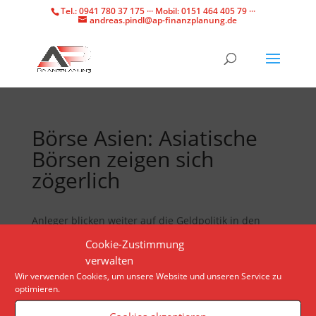
Tel.: 0941 780 37 175 ··· Mobil: 0151 464 405 79 ···
andreas.pindl@ap-finanzplanung.de
Börse Asien: Asiatische
Börsen zeigen sich
zögerlich
Anleger blicken weiter auf die Geldpolitik in den
USA. Am Montagmorgen zeigten sich die wichtigsten
Cookie-Zustimmung
Indizes nur leicht verändert.
verwalten
Wir verwenden Cookies, um unsere Website und unseren Service zu
optimieren.