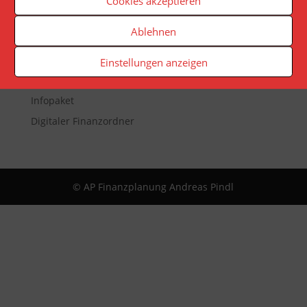
Cookies akzeptieren
Veranstaltungen
Ablehnen
Newsletter
Reporting
Einstellungen anzeigen
App
Infopaket
Digitaler Finanzordner
© AP Finanzplanung Andreas Pindl