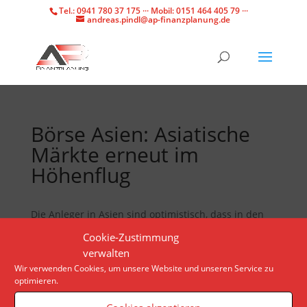
Tel.: 0941 780 37 175 ··· Mobil: 0151 464 405 79 ···
andreas.pindl@ap-finanzplanung.de
Börse Asien: Asiatische
Märkte erneut im
Höhenflug
Die Anleger in Asien sind optimistisch, dass in den
USA im September die Zinsen gesenkt werden. Der
Cookie-Zustimmung
Rohstoffmarkt ist auf dem besten Weg, die vierte
verwalten
Woche in Folge zu steigen.
Wir verwenden Cookies, um unsere Website und unseren Service zu
optimieren.