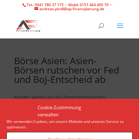
Tel.: 0941 780 37 175 ··· Mobil: 0151 464 405 79 ···
andreas.pindl@ap-finanzplanung.de
Börse Asien: Asien-
Börsen rutschen vor Fed
und BoJ-Entscheid ab
Anleger warten auf die Zinsentscheidungen
wichtiger Zentralbanken. Nikkei und Topix bleiben
Cookie-Zustimmung
im Verlauf zunächst unverändert.
verwalten
Wir verwenden Cookies, um unsere Website und unseren Service zu
optimieren.