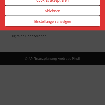
Cookies akzeptieren
Veranstaltungen
Newsletter
Ablehnen
Reporting
Einstellungen anzeigen
App
Infopaket
Digitaler Finanzordner
© AP Finanzplanung Andreas Pindl