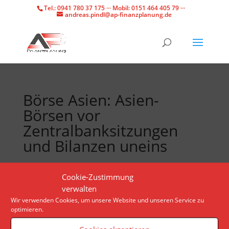
Tel.: 0941 780 37 175 ··· Mobil: 0151 464 405 79 ···
andreas.pindl@ap-finanzplanung.de
Börse Asien: Asien-
Börsen vor
Zentralbanksitzungen
und Bilanzen uneins
Die Anleger in Asien blicken verunsichert auf die
Cookie-Zustimmung
anstehenden Zinsentscheide. Es wird erwartet, dass
verwalten
die EZB und die Fed die Zinsen erhöhen werden,
Wir verwenden Cookies, um unsere Website und unseren Service zu
optimieren.
während die BoJ sie gleich lässt.