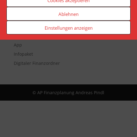
Cookies akzeptieren
Ablehnen
Veranstaltungen
Newsletter
Einstellungen anzeigen
Reporting
App
Infopaket
Digitaler Finanzordner
© AP Finanzplanung Andreas Pindl