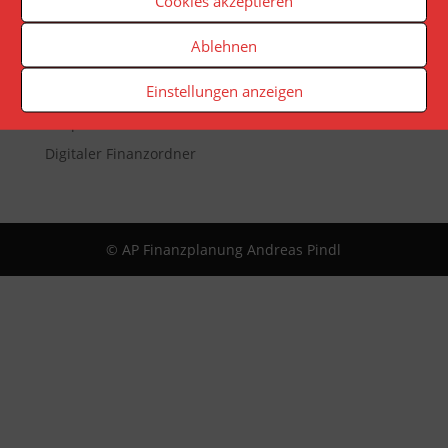
Cookies akzeptieren
Veranstaltungen
Newsletter
Ablehnen
Reporting
Einstellungen anzeigen
App
Infopaket
Digitaler Finanzordner
© AP Finanzplanung Andreas Pindl