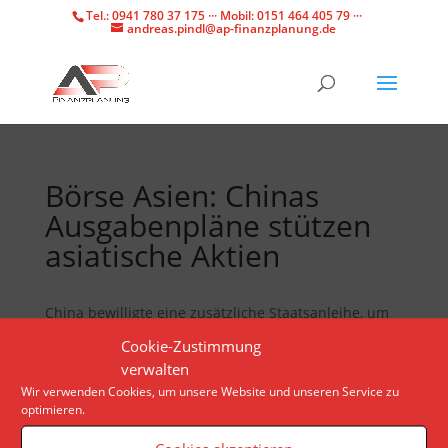
Tel.: 0941 780 37 175 ··· Mobil: 0151 464 405 79 ···
andreas.pindl@ap-finanzplanung.de
Börse Asien: Chinas
Ausgabenpläne stützen
asiatische Aktien
China bewilligte eine zusätzliche Staatsanleihe, um
die Wirtschaft zu stützen. Die Anleger in Asien
Cookie-Zustimmung
begrüßten das mit Kauflaune an den Aktienmärkten.
verwalten
Wir verwenden Cookies, um unsere Website und unseren Service zu
optimieren.