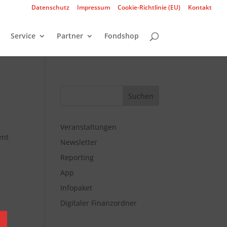
Datenschutz
Impressum
Cookie-Richtlinie (EU)
Kontakt
Service
Partner
Fondshop
Veranstaltungen
ent
Newsletter
Reporting
App
Infopaket
Digitaler Finanzordner