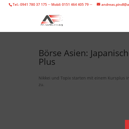
Tel.: 0941 780 37 175 ··· Mobil: 0151 464 405 79 ···
andreas.pindl@a
Börse Asien: Japanisc
Plus
Nikkei und Topix starten mit einem Kursplus i
zu.