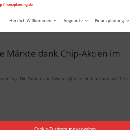
p-finanzplanung.de
Herzlich Willkommen
Angebote
Finanzplanung
he Märkte dank Chip-Aktien im
n den Tag. Die Papiere von Nvidia legten im Verlauf rund acht Proz
Cookie-Zustimmung verwalten