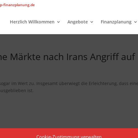
p-finanzplanung.de
Herzlich Willkommen
Angebote
Finanzplanung
he Märkte nach Irans Angriff auf
 sogar im Wert zu. Insgesamt überwiegt die Erleichterung, dass ein
usgeblieben ist.
Cookie-Zustimmung verwalten