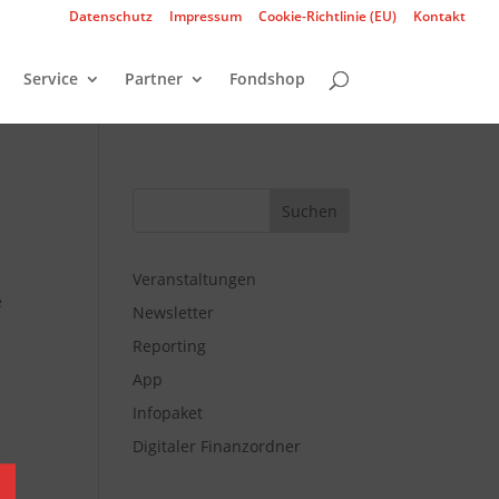
Datenschutz
Impressum
Cookie-Richtlinie (EU)
Kontakt
Service
Partner
Fondshop
Veranstaltungen
e
Newsletter
Reporting
App
Infopaket
Digitaler Finanzordner