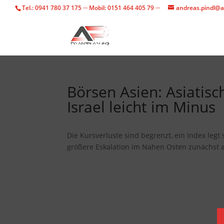
Tel.: 0941 780 37 175 ··· Mobil: 0151 464 405 79 ···
andreas.pindl@a
Börsen Asien: Asiatisc
Israel leicht im Minus
Die Kursverluste sind begrenzt, ein Index legt
größere Eskalation im Nahen Osten zunächst a