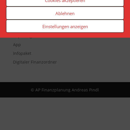
Cookies akzeptieren
Ablehnen
Veranstaltungen
Einstellungen anzeigen
Newsletter
Reporting
App
Infopaket
Digitaler Finanzordner
© AP Finanzplanung Andreas Pindl