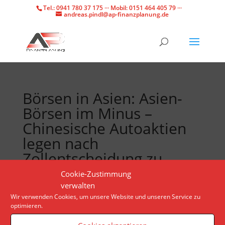
Tel.: 0941 780 37 175 ··· Mobil: 0151 464 405 79 ···
andreas.pindl@ap-finanzplanung.de
Börsen in Asien: Asien-
Börsen im Minus –
Chinesische Autoaktien
legen nach
Zollentscheidung zu
Cookie-Zustimmung
verwalten
Die Anleger in Asien blicken auf den Zinsentscheid
Wir verwenden Cookies, um unsere Website und unseren Service zu
der Notenbank in Japan zum Ende der Woche.
optimieren.
Anfängliche Gewinne wurden wieder abgegeben.