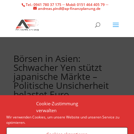
Tel.: 0941 780 37 175 ··· Mobil: 0151 464 405 79 ···
andreas.pindl@ap-finanzplanung.de
Börsen in Asien:
Schwacher Yen stützt
japanische Märkte –
Politische Unsicherheit
belastet Euro
Cookie-Zustimmung
verwalten
Anleger zweifeln an Zinssenkungen der US-
Wir verwenden Cookies, um unsere Website und unseren Service zu
Notenbank und blicken besorgt nach Frankreich, wo
optimieren.
Staatschef Macron Neuwahlen angekündigt hat.