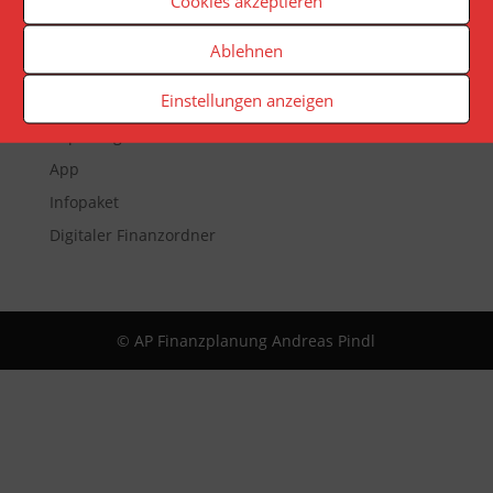
Cookies akzeptieren
Ablehnen
Veranstaltungen
Einstellungen anzeigen
Newsletter
Reporting
App
Infopaket
Digitaler Finanzordner
© AP Finanzplanung Andreas Pindl