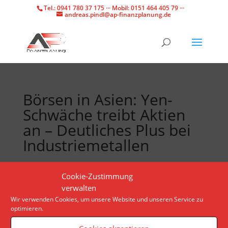
Tel.: 0941 780 37 175 ··· Mobil: 0151 464 405 79 ···
andreas.pindl@ap-finanzplanung.de
Börsen in Asien: Yen-
Schwäche treibt Aktien
an – Deutliches Plus bei
Industriemetallen
An der japanischen Börse sind vor allem Chip-Aktien
Cookie-Zustimmung
gefragt. Parallel dazu legen die Preise für Kupfer,
verwalten
Zinn und Zink deutlich zu.
Wir verwenden Cookies, um unsere Website und unseren Service zu
optimieren.