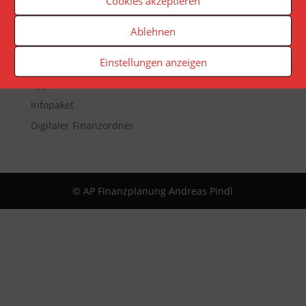
Cookies akzeptieren
Veranstaltungen
Ablehnen
Newsletter
Einstellungen anzeigen
Reporting
App
Infopaket
Digitaler Finanzordner
© AP Finanzplanung Andreas Pindl