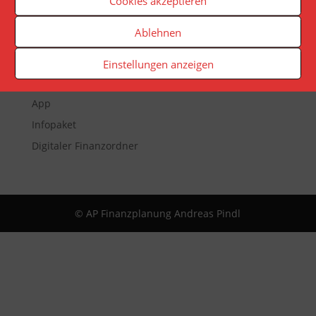
Cookies akzeptieren
Ablehnen
Veranstaltungen
Newsletter
Einstellungen anzeigen
Reporting
App
Infopaket
Digitaler Finanzordner
© AP Finanzplanung Andreas Pindl