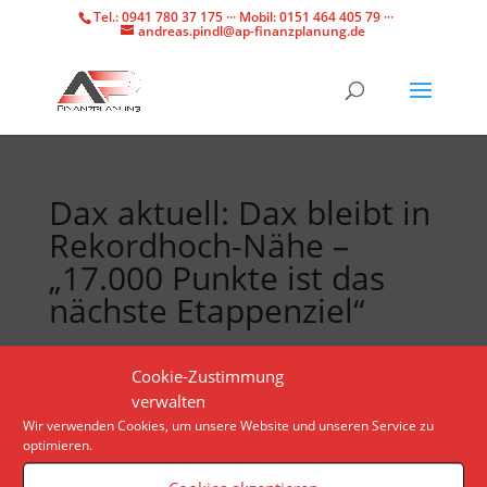
Tel.: 0941 780 37 175 ··· Mobil: 0151 464 405 79 ···
andreas.pindl@ap-finanzplanung.de
Dax aktuell: Dax bleibt in
Rekordhoch-Nähe –
„17.000 Punkte ist das
nächste Etappenziel“
Privatanleger und institutionelle Investoren haben
Cookie-Zustimmung
sich auf einen größeren Rücksetzer am Aktienmarkt
verwalten
vorbereitet. Dieses Verhalten dürfte deutliche
Wir verwenden Cookies, um unsere Website und unseren Service zu
optimieren.
Kursverluste verhindern.