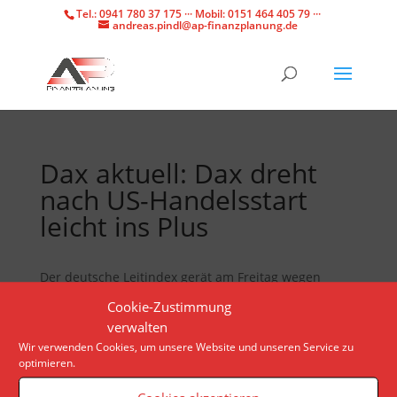
Tel.: 0941 780 37 175 ··· Mobil: 0151 464 405 79 ···
andreas.pindl@ap-finanzplanung.de
Dax aktuell: Dax dreht
nach US-Handelsstart
leicht ins Plus
Der deutsche Leitindex gerät am Freitag wegen
Preis- und Konjunkturdaten unter Druck. Nach dem
Cookie-Zustimmung
Handelsstart an der Wall Street liegt der Dax wieder
verwalten
im Plus.
Wir verwenden Cookies, um unsere Website und unseren Service zu
optimieren.