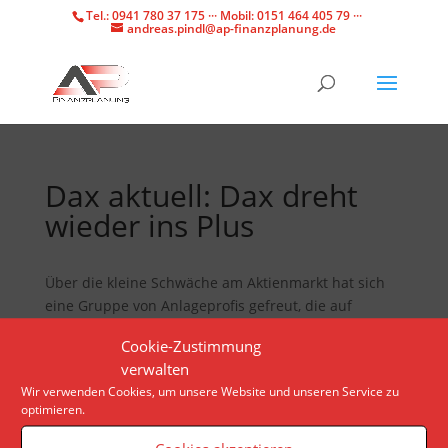
Tel.: 0941 780 37 175 ··· Mobil: 0151 464 405 79 ···
andreas.pindl@ap-finanzplanung.de
Dax aktuell: Dax dreht
wieder ins Plus
Über die kleine Schwäche am Aktienmarkt hat sich
eine Gruppe von Anlageprofis gefreut, die auf
fallende Kurse gesetzt hat. Anders sieht es bei
Cookie-Zustimmung
Privatanlegern aus.
verwalten
Wir verwenden Cookies, um unsere Website und unseren Service zu
optimieren.
Veranstaltungen