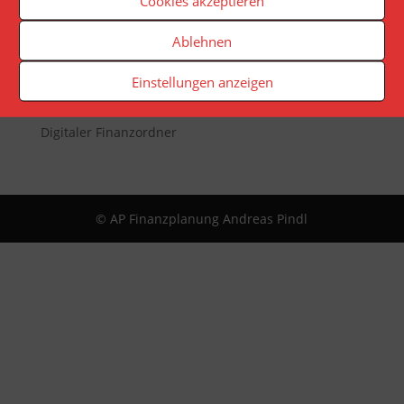
Cookies akzeptieren
Newsletter
Ablehnen
Reporting
App
Einstellungen anzeigen
Infopaket
Digitaler Finanzordner
© AP Finanzplanung Andreas Pindl