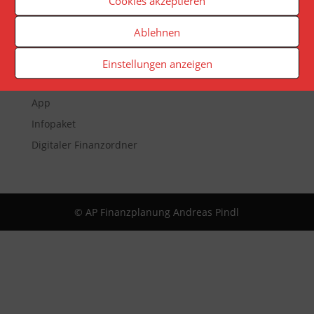
Cookies akzeptieren
Ablehnen
Veranstaltungen
Newsletter
Einstellungen anzeigen
Reporting
App
Infopaket
Digitaler Finanzordner
© AP Finanzplanung Andreas Pindl