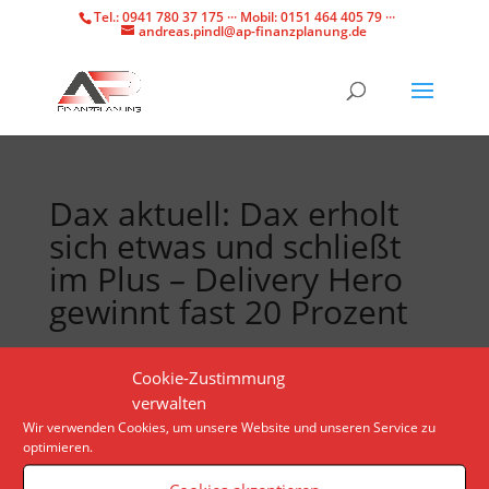
Tel.: 0941 780 37 175 ··· Mobil: 0151 464 405 79 ···
andreas.pindl@ap-finanzplanung.de
Dax aktuell: Dax erholt
sich etwas und schließt
im Plus – Delivery Hero
gewinnt fast 20 Prozent
Die US-Inflationsdaten haben der Rekordjagd am
Cookie-Zustimmung
deutschen Aktienmarkt einen Dämpfer verpasst.
verwalten
Doch am Mittwoch ging es für den deutschen
Wir verwenden Cookies, um unsere Website und unseren Service zu
optimieren.
Leitindex schon wieder aufwärts.