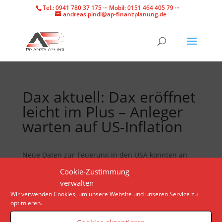
Tel.: 0941 780 37 175 ··· Mobil: 0151 464 405 79 ···
andreas.pindl@ap-finanzplanung.de
Dax aktuell: Dax eröffnet
leicht im Plus – Anleger
warten auf US-Inflation
Neue Daten zur Teuerung in den USA könnten an
den Börsen den Ausschlag für neue, starke
Cookie-Zustimmung
Kursbewegungen geben. In Deutschland bewegen
verwalten
etliche Unternehmenszahlen die Kurse.
Wir verwenden Cookies, um unsere Website und unseren Service zu
optimieren.