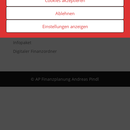
Cookies akzeptieren
Veranstaltungen
Ablehnen
Newsletter
Reporting
Einstellungen anzeigen
App
Infopaket
Digitaler Finanzordner
© AP Finanzplanung Andreas Pindl