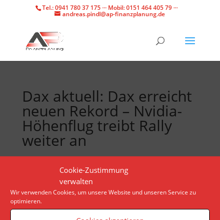
Tel.: 0941 780 37 175 ··· Mobil: 0151 464 405 79 ···
andreas.pindl@ap-finanzplanung.de
Dax aktuell: Dax erreicht
neuen Rekord – Nvidia-
Höhenflug treibt Rally
weiter an
Die Euphorie rund um Nvidia sorgt seit Donnerstag
Cookie-Zustimmung
für eine Rekordjagd an den Börsen. Der am
verwalten
Vormittag richtungslose Dax steigt auf einen
Wir verwenden Cookies, um unsere Website und unseren Service zu
optimieren.
Höchststand.