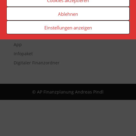
Cookies akzeptieren
Ablehnen
Veranstaltungen
Newsletter
Einstellungen anzeigen
Reporting
App
Infopaket
Digitaler Finanzordner
© AP Finanzplanung Andreas Pindl