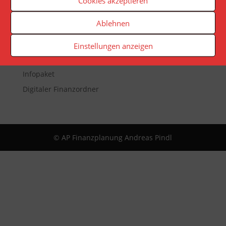
Cookies akzeptieren
Veranstaltungen
Ablehnen
Newsletter
Reporting
Einstellungen anzeigen
App
Infopaket
Digitaler Finanzordner
© AP Finanzplanung Andreas Pindl