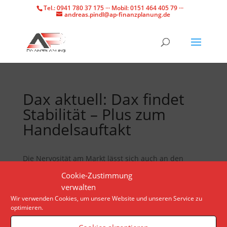
Tel.: 0941 780 37 175 ··· Mobil: 0151 464 405 79 ···
andreas.pindl@ap-finanzplanung.de
Dax aktuell: Dax findet
Stabilität – Plus zum
Handelsauftakt
Die Nervosität am Markt lässt sich auch an den
Zinserwartungen der Investoren ablesen. Doch
Cookie-Zustimmung
valide Prognosen über das Vorgehen der
verwalten
Notenbanker sind aktuell kaum möglich.
Wir verwenden Cookies, um unsere Website und unseren Service zu
optimieren.