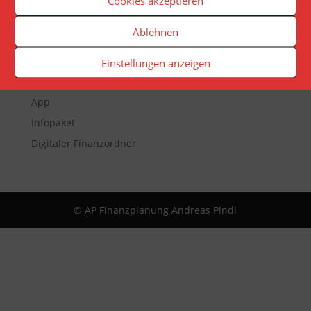
Cookies akzeptieren
Ablehnen
Veranstaltungen
Newsletter
Einstellungen anzeigen
Reporting
App
Infopaket
Digitaler Finanzordner
© AP Finanzplanung Andreas Pindl