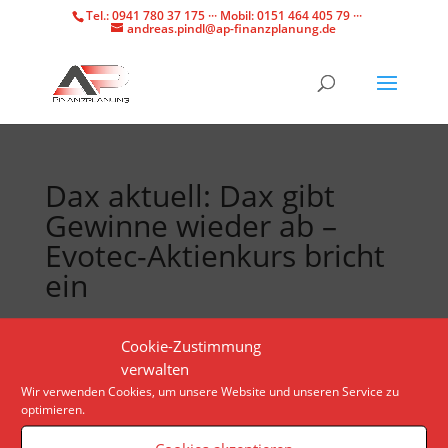
Tel.: 0941 780 37 175 ··· Mobil: 0151 464 405 79 ···
andreas.pindl@ap-finanzplanung.de
Dax aktuell: Dax gibt
Gewinne wieder ab –
Evotec-Aktienkurs bricht
ein
Wegen Gefechten zwischen Israel und der Hisbollah
Cookie-Zustimmung
büßt der Dax seine Gewinne des bisherigen
verwalten
Handelstags ein. Anleger befürchten eine Eskalation
Wir verwenden Cookies, um unsere Website und unseren Service zu
optimieren.
der Situation im Nahen Osten.