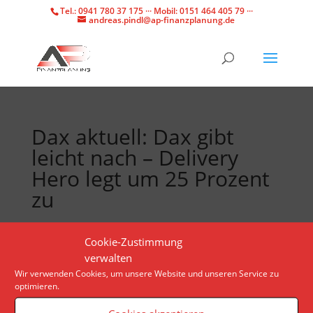
Tel.: 0941 780 37 175 ··· Mobil: 0151 464 405 79 ···
andreas.pindl@ap-finanzplanung.de
Dax aktuell: Dax gibt
leicht nach – Delivery
Hero legt um 25 Prozent
zu
Kurz vor einem neuen Rekord legt der Dax eine
Cookie-Zustimmung
Pause ein. Doch zahlreiche Quartalszahlen bewegen
verwalten
die Anleger. Besonders Rheinmetall und Delivery
Wir verwenden Cookies, um unsere Website und unseren Service zu
optimieren.
Hero sorgen für deutliche Kursreaktionen.