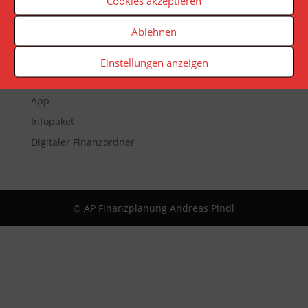
Cookies akzeptieren
Ablehnen
Veranstaltungen
Newsletter
Einstellungen anzeigen
Reporting
App
Infopaket
Digitaler Finanzordner
© AP Finanzplanung Andreas Pindl