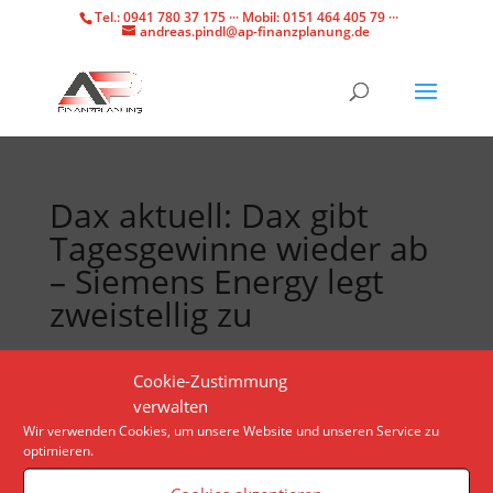
Tel.: 0941 780 37 175 ··· Mobil: 0151 464 405 79 ···
andreas.pindl@ap-finanzplanung.de
Dax aktuell: Dax gibt
Tagesgewinne wieder ab
– Siemens Energy legt
zweistellig zu
Maue Konjunkturdaten lassen die Anleger am
Cookie-Zustimmung
deutschen Aktienmarkt kalt. An die Spitze der Dax-
verwalten
Gewinner setzt sich Siemens Energy.
Wir verwenden Cookies, um unsere Website und unseren Service zu
optimieren.