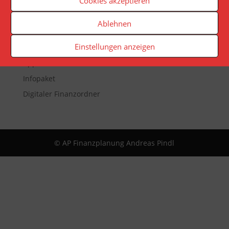
Cookies akzeptieren
Veranstaltungen
Ablehnen
Newsletter
Einstellungen anzeigen
Reporting
App
Infopaket
Digitaler Finanzordner
© AP Finanzplanung Andreas Pindl