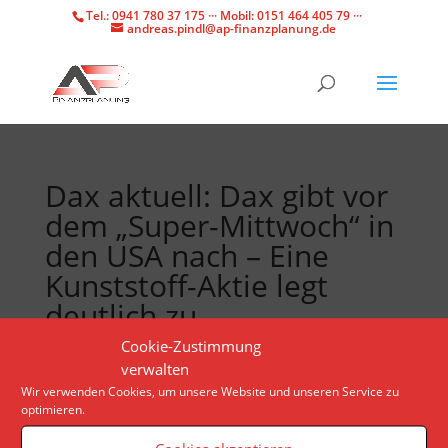
Tel.: 0941 780 37 175 ··· Mobil: 0151 464 405 79 ···
andreas.pindl@ap-finanzplanung.de
Dax aktuell: Dax gibt vor
dem „Super-Mittwoch“ in
den USA nach – Eine
Kunststoff-Aktie legt
deutlich zu
Cookie-Zustimmung
verwalten
Die positiven Vorgaben aus den USA konnte der
Wir verwenden Cookies, um unsere Website und unseren Service zu
deutsche Leitindex nicht in Gewinne umwandeln.
optimieren.
Investoren warten auf wichtige Termine. Die
Covestro-Aktie gewinnt.