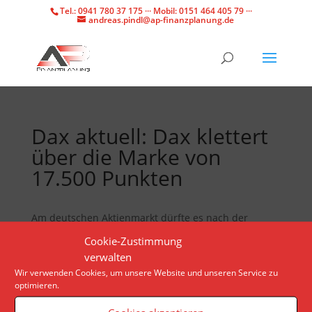
Tel.: 0941 780 37 175 ··· Mobil: 0151 464 405 79 ···
andreas.pindl@ap-finanzplanung.de
Dax aktuell: Dax klettert
über die Marke von
17.500 Punkten
Am deutschen Aktienmarkt dürfte es nach der
Rekordjagd der vergangenen Tagen zu
Cookie-Zustimmung
Gewinnmitnahmen kommen. Welche Marken nun
verwalten
wichtig sind.
Wir verwenden Cookies, um unsere Website und unseren Service zu
optimieren.