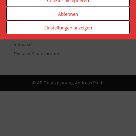
Cookies akzeptieren
Veranstaltungen
Ablehnen
Newsletter
Reporting
Einstellungen anzeigen
App
Infopaket
Digitaler Finanzordner
© AP Finanzplanung Andreas Pindl