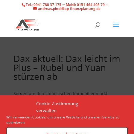
Tel.: 0941 780 37 175 ··· Mobil: 0151 464 405 79 ···
andreas.pindl@ap-finanzplanung.de
Dax aktuell: Dax leicht im
Plus – Rubel und Yuan
stürzen ab
Sorgen um den chinesischen Immobilienmarkt
verunsichern Anleger weltweit. Mehrere mittelgroße
Cookie-Zustimmung
Unternehmen sorgen mit Quartalszahlen für
verwalten
Impulse.
Wir verwenden Cookies, um unsere Website und unseren Service zu
optimieren.