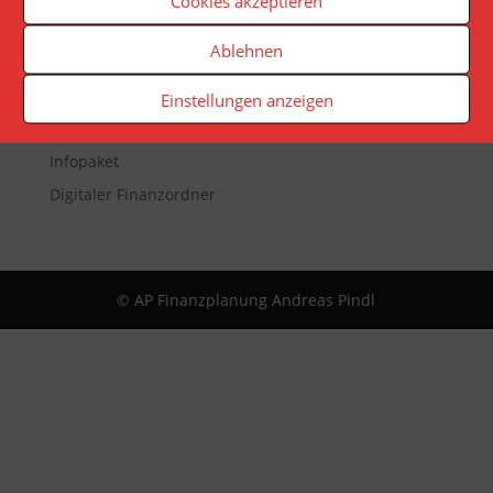
Cookies akzeptieren
Veranstaltungen
Ablehnen
Newsletter
Reporting
Einstellungen anzeigen
App
Infopaket
Digitaler Finanzordner
© AP Finanzplanung Andreas Pindl