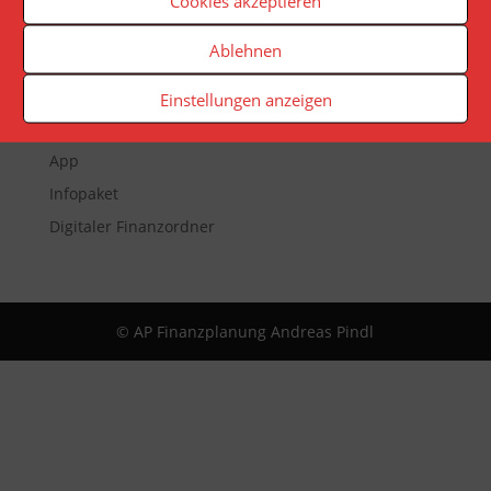
Cookies akzeptieren
Ablehnen
Veranstaltungen
Newsletter
Einstellungen anzeigen
Reporting
App
Infopaket
Digitaler Finanzordner
© AP Finanzplanung Andreas Pindl