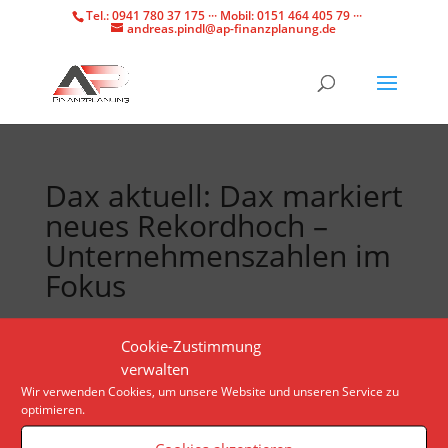
Tel.: 0941 780 37 175 ··· Mobil: 0151 464 405 79 ···
andreas.pindl@ap-finanzplanung.de
Dax aktuell: Dax markiert
neues Rekordhoch –
Unternehmenszahlen im
Fokus
Der Dax erreicht gleich zu Handelsbeginn ein neues
Cookie-Zustimmung
Allzeithoch. Wie geht es nun weiter? Am Donnerstag
verwalten
blicken Anlegerinnen und Anleger auf
Wir verwenden Cookies, um unsere Website und unseren Service zu
optimieren.
Unternehmensbilanzen und Daten aus den USA.