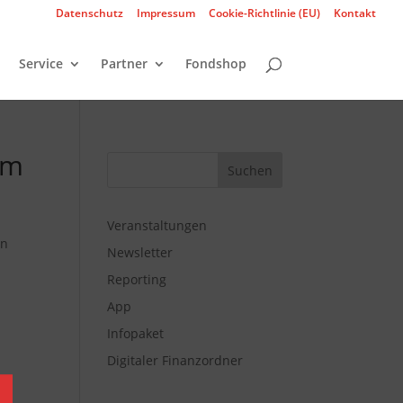
Datenschutz
Impressum
Cookie-Richtlinie (EU)
Kontakt
Service
Partner
Fondshop
im
Veranstaltungen
en
Newsletter
Reporting
App
Infopaket
Digitaler Finanzordner