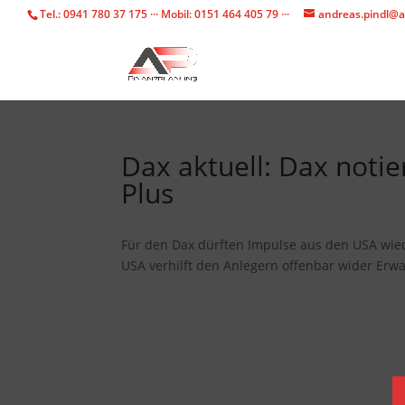
Tel.: 0941 780 37 175 ··· Mobil: 0151 464 405 79 ···
andreas.pindl@a
Dax aktuell: Dax noti
Plus
Für den Dax dürften Impulse aus den USA wied
USA verhilft den Anlegern offenbar wider Erw