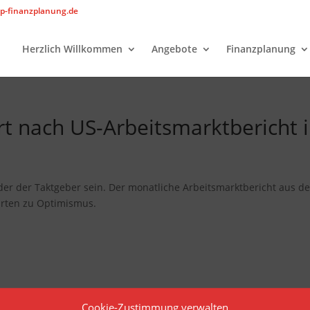
p-finanzplanung.de
Herzlich Willkommen
Angebote
Finanzplanung
ert nach US-Arbeitsmarktbericht 
er der Taktgeber sein. Der monatliche Arbeitsmarktbericht aus d
arten zu Optimismus.
Cookie-Zustimmung verwalten