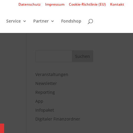
Datenschutz
Impressum
Cookie-Richtlinie (EU)
Kontakt
Service
Partner
Fondshop
Veranstaltungen
Newsletter
Reporting
App
Infopaket
Digitaler Finanzordner