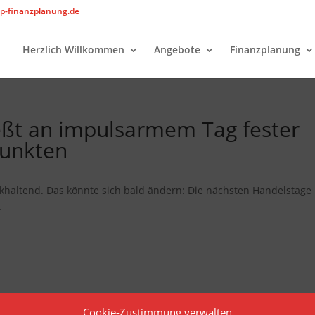
p-finanzplanung.de
Herzlich Willkommen
Angebote
Finanzplanung
ießt an impulsarmem Tag fester
Punkten
khaltend. Das könnte sich bald ändern: Die nächsten Handelstage
.
Cookie-Zustimmung verwalten