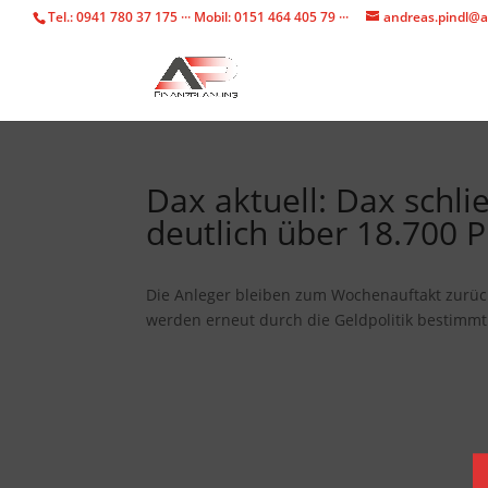
Tel.: 0941 780 37 175 ··· Mobil: 0151 464 405 79 ···
andreas.pindl@a
Dax aktuell: Dax schl
deutlich über 18.700 
Die Anleger bleiben zum Wochenauftakt zurüc
werden erneut durch die Geldpolitik bestimmt