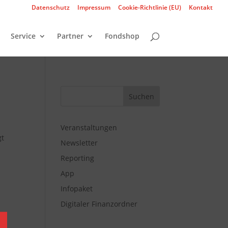
Datenschutz
Impressum
Cookie-Richtlinie (EU)
Kontakt
Service
Partner
Fondshop
Veranstaltungen
gt
Newsletter
Reporting
App
Infopaket
Digitaler Finanzordner