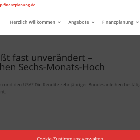
p-finanzplanung.de
Herzlich Willkommen
Angebote
Finanzplanung
eßt fast unverändert –
ichen Sechs-Monats-Hoch
m und den USA? Die Rendite zehnjähriger Bundesanleihen bestäti
nt.
Cookie-Zustimmung verwalten