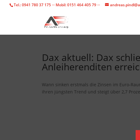
Tel.: 0941 780 37 175 ··· Mobil: 0151 464 405 79 ···
andreas.pindl@a
Dax aktuell: Dax schli
Anleiherenditen erre
Wann sinken erstmals die Zinsen im Euro-Rau
ihren jüngsten Trend und steigt über 2,7 Proze