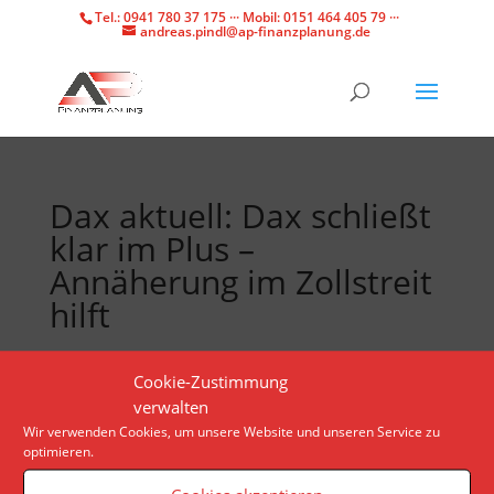
Tel.: 0941 780 37 175 ··· Mobil: 0151 464 405 79 ···
andreas.pindl@ap-finanzplanung.de
Dax aktuell: Dax schließt
klar im Plus –
Annäherung im Zollstreit
hilft
Die mögliche Annäherung im Zollstreit mit China gibt
Cookie-Zustimmung
den Aktienkursen deutlich Schwung. Die nahende
verwalten
Parlamentswahl in Frankreich konnte den Kursen
Wir verwenden Cookies, um unsere Website und unseren Service zu
optimieren.
zumindest zu Wochenbeginn nichts anhaben.