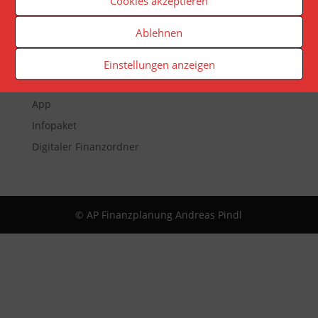
Cookies akzeptieren
Ablehnen
Veranstaltungen
Newsletter
Einstellungen anzeigen
Reporting
App
Infopaket
Digitaler Finanzordner
© AP Finanzplanung Andreas Pindl