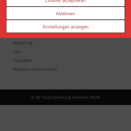
Cookies akzeptieren
Ablehnen
Veranstaltungen
Einstellungen anzeigen
Newsletter
Reporting
App
Infopaket
Digitaler Finanzordner
© AP Finanzplanung Andreas Pindl