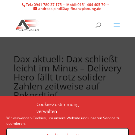
Tel.: 0941 780 37 175 ··· Mobil: 0151 464 405 79 ···
andreas.pindl@ap-finanzplanung.de
Dax aktuell: Dax schließt
leicht im Minus – Delivery
Hero fällt trotz solider
Zahlen zeitweise auf
Rekordtief
Cookie-Zustimmung
verwalten
Der deutsche Leitindex zeigt seit Ende Oktober ein
Wir verwenden Cookies, um unsere Website und unseren Service zu
klassisches Muster. Das signalisiert in den
optimieren.
kommenden Tagen oder Wochen neue Bestmarken
deutlich über 17.000 Punkten.