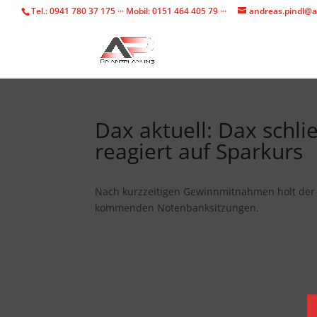
Tel.: 0941 780 37 175 ··· Mobil: 0151 464 405 79 ···
andreas.pindl@a
Dax aktuell: Dax schli
reagiert auf Sparkurs
Nach kurzzeitigen Gewinnmitnahmen holt der Da
kommenden Notenbanksitzungen.