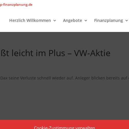
p-finanzplanung.de
Herzlich Willkommen
Angebote
Finanzplanung
eßt leicht im Plus – VW-Aktie
x seine Verluste schnell wieder auf. Anleger blicken bereits auf 
Cookie-Zustimmung verwalten