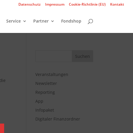
Datenschutz
Impressum
Cookie-Richtlinie (EU)
Kontakt
Service
Partner
Fondshop
Veranstaltungen
die
Newsletter
Reporting
App
Infopaket
Digitaler Finanzordner