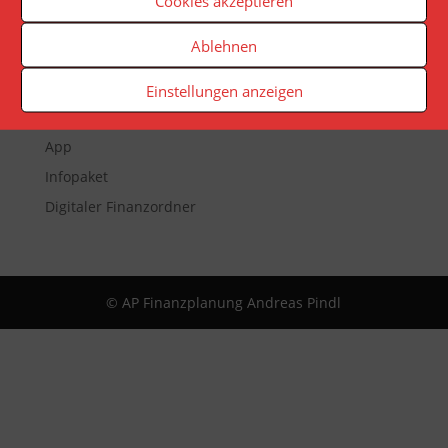
Cookies akzeptieren
Ablehnen
Veranstaltungen
Newsletter
Einstellungen anzeigen
Reporting
App
Infopaket
Digitaler Finanzordner
© AP Finanzplanung Andreas Pindl