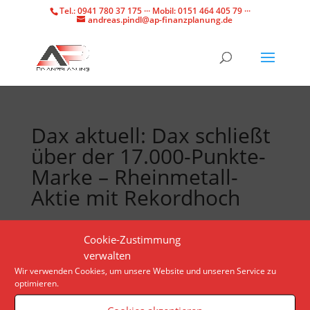
Tel.: 0941 780 37 175 ··· Mobil: 0151 464 405 79 ···
andreas.pindl@ap-finanzplanung.de
Dax aktuell: Dax schließt
über der 17.000-Punkte-
Marke – Rheinmetall-
Aktie mit Rekordhoch
Seit viereinhalb Wochen ist der Leitindex im
Cookie-Zustimmung
Aufwärtstrend. Am Montag hat er sich zwar kaum
verwalten
von der Stelle bewegt. Doch es gibt Signale, dass die
Wir verwenden Cookies, um unsere Website und unseren Service zu
optimieren.
Rekordjagd durchaus noch weitergehen kann.