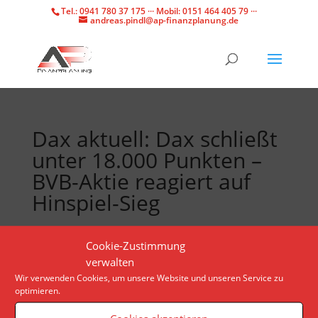
Tel.: 0941 780 37 175 ··· Mobil: 0151 464 405 79 ···
andreas.pindl@ap-finanzplanung.de
Dax aktuell: Dax schließt
unter 18.000 Punkten –
BVB-Aktie reagiert auf
Hinspiel-Sieg
Geldpolitik, Konjunkturdaten, Unternehmenszahlen:
Cookie-Zustimmung
An den Märkten gab es am Donnerstag allerlei
verwalten
Impulse. Die Papiere von Borussia Dortmund
Wir verwenden Cookies, um unsere Website und unseren Service zu
optimieren.
profitieren vom Sieg in der Champions League.