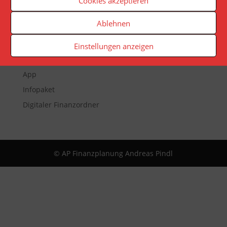
Cookies akzeptieren
Ablehnen
Veranstaltungen
Newsletter
Einstellungen anzeigen
Reporting
App
Infopaket
Digitaler Finanzordner
© AP Finanzplanung Andreas Pindl