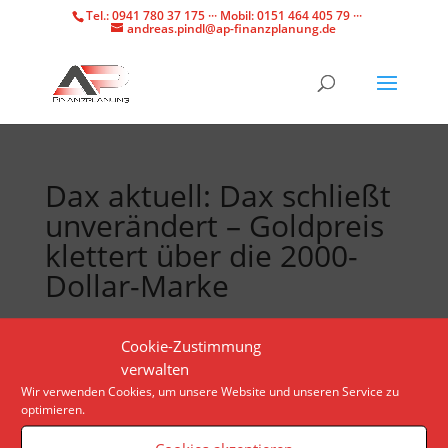
Tel.: 0941 780 37 175 ··· Mobil: 0151 464 405 79 ···
andreas.pindl@ap-finanzplanung.de
Dax aktuell: Dax schließt
unverändert – Goldpreis
klettert über die 2000-
Dollar-Marke
Der Leitindex ist nach der Rally anfällig für
Cookie-Zustimmung
Gewinnmitnahmen. Doch noch bleiben Verkäufe in
verwalten
großem Stil aus. Ab welchen Marken sich das ändern
Wir verwenden Cookies, um unsere Website und unseren Service zu
optimieren.
könnte.