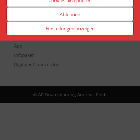
Cookies akzeptieren
Ablehnen
Veranstaltungen
Newsletter
Einstellungen anzeigen
Reporting
App
Infopaket
Digitaler Finanzordner
© AP Finanzplanung Andreas Pindl