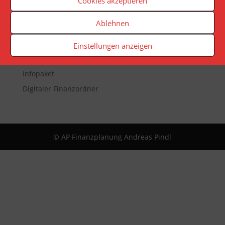
Cookies akzeptieren
Veranstaltungen
Ablehnen
Newsletter
Reporting
Einstellungen anzeigen
App
Infopaket
Digitaler Finanzordner
© AP Finanzplanung Andreas Pindl