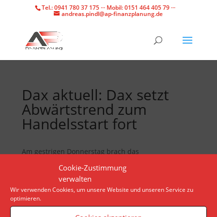
Tel.: 0941 780 37 175 ··· Mobil: 0151 464 405 79 ···
andreas.pindl@ap-finanzplanung.de
Dax aktuell: Dax setzt
Abwärtstrend zum
Handelsstart fort
Am gestrigen Donnerstag brach das
Börsenbarometer massiv ein. Die Wall Street in den
Cookie-Zustimmung
USA verzeichnete hingegen Rekorde. Dem Dax hilft
verwalten
das am Freitag zunächst nicht.
Wir verwenden Cookies, um unsere Website und unseren Service zu
optimieren.