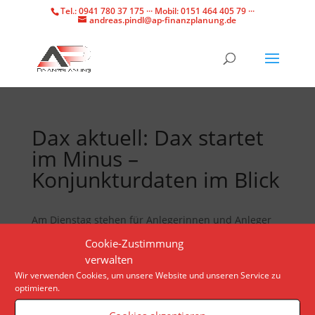
Tel.: 0941 780 37 175 ··· Mobil: 0151 464 405 79 ···
andreas.pindl@ap-finanzplanung.de
Dax aktuell: Dax startet
im Minus –
Konjunkturdaten im Blick
Am Dienstag stehen für Anlegerinnen und Anleger
Konjunkturdaten und neue Unternehmenszahlen im
Cookie-Zustimmung
Fokus. Der Dax bewegt sich jedoch kaum.
verwalten
Wir verwenden Cookies, um unsere Website und unseren Service zu
optimieren.