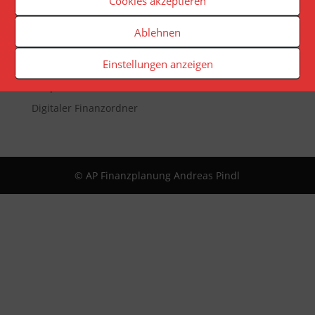
Cookies akzeptieren
Veranstaltungen
Newsletter
Ablehnen
Reporting
Einstellungen anzeigen
App
Infopaket
Digitaler Finanzordner
© AP Finanzplanung Andreas Pindl