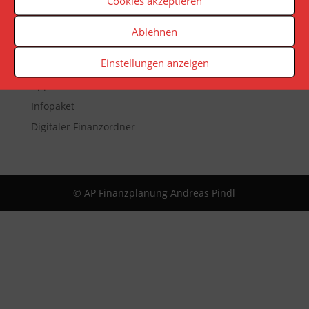
Cookies akzeptieren
Veranstaltungen
Ablehnen
Newsletter
Einstellungen anzeigen
Reporting
App
Infopaket
Digitaler Finanzordner
© AP Finanzplanung Andreas Pindl