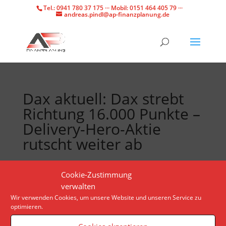
Tel.: 0941 780 37 175 ··· Mobil: 0151 464 405 79 ···
andreas.pindl@ap-finanzplanung.de
Dax aktuell: Dax strebt
Richtung 16.000 Punkte –
Delivery-Hero-Aktie
rutscht weiter ab
Dem deutschen Leitindex fehlen rund 600 Punkte für
Cookie-Zustimmung
ein neues Rekordhoch. Doch für neue Gewinne muss
verwalten
zunächst die Inflationsrate deutlich sinken.
Wir verwenden Cookies, um unsere Website und unseren Service zu
optimieren.