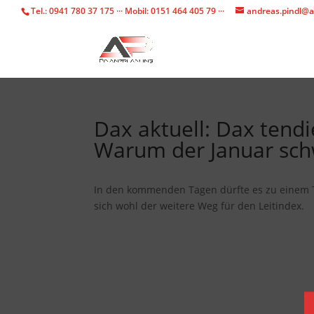
Tel.: 0941 780 37 175 ··· Mobil: 0151 464 405 79 ···
andreas.pindl@a
Dax aktuell: Dax tendi
Warum der Januar sch
In den kommenden Tagen dürfte es zu einem 
sich wohl der weitere Weg für den Leitindex.