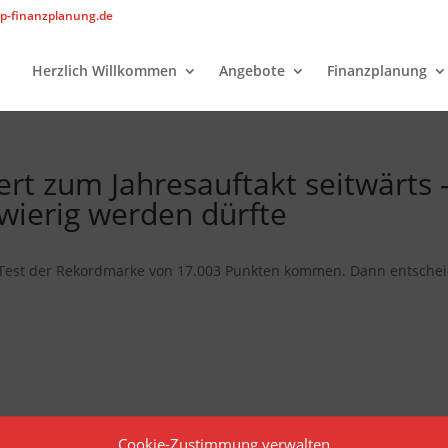
p-finanzplanung.de
Herzlich Willkommen
Angebote
Finanzplanung
ert zum Jahresauftakt seitwärts 
wierig werden dürfte
Test der Rekordmarke von 17.003 Punkten kommen. Dann entschei
Cookie-Zustimmung verwalten