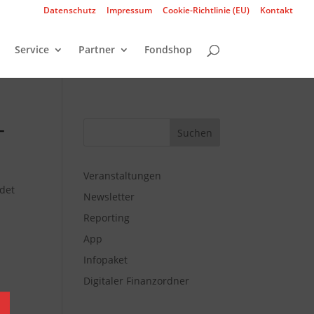
Datenschutz
Impressum
Cookie-Richtlinie (EU)
Kontakt
Service
Partner
Fondshop
–
Veranstaltungen
det
Newsletter
Reporting
App
Infopaket
Digitaler Finanzordner