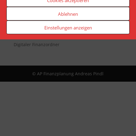
Cookies akzeptieren
Newsletter
Ablehnen
Reporting
App
Einstellungen anzeigen
Infopaket
Digitaler Finanzordner
© AP Finanzplanung Andreas Pindl