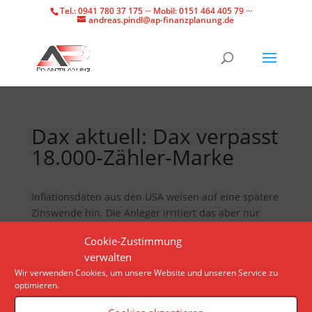
Tel.: 0941 780 37 175 ··· Mobil: 0151 464 405 79 ···
andreas.pindl@ap-finanzplanung.de
Dax aktuell: Dax verpasst
18.000-Zähler-Marke
Inflationsdaten aus den USA weisen auf eine spätere
Zinswende hin. Die Anleger irritiert das aber nur
kurz. Nach einem Rekordhoch schloss der Dax knapp
Cookie-Zustimmung
unter 18.000 Punkten.
verwalten
Wir verwenden Cookies, um unsere Website und unseren Service zu
optimieren.
Veranstaltungen