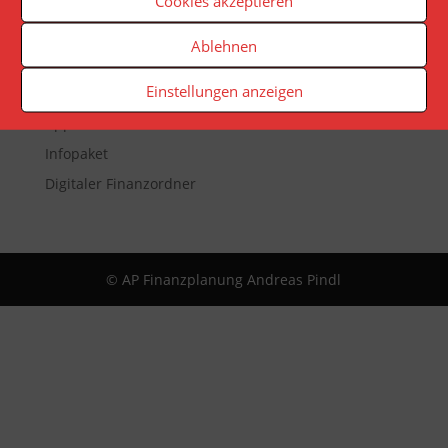
Cookies akzeptieren
Veranstaltungen
Ablehnen
Newsletter
Einstellungen anzeigen
Reporting
App
Infopaket
Digitaler Finanzordner
© AP Finanzplanung Andreas Pindl