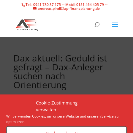
Tel.: 0941 780 37 175 ··· Mobil: 0151 464 405 79 ···
andreas.pindl@ap-finanzplanung.de
Dax aktuell: Geduld ist
gefragt – Dax-Anleger
suchen nach
Orientierung
Der Fokus liegt im Dienstagshandel zunächst auf der
Cookie-Zustimmung
deutschen Konjunktur. Der wichtigste Termin des
verwalten
Tages steht nach Börsenschluss in den USA an.
Wir verwenden Cookies, um unsere Website und unseren Service zu
optimieren.