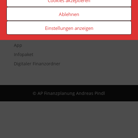
Cookies akzeptieren
Ablehnen
Veranstaltungen
Newsletter
Einstellungen anzeigen
Reporting
App
Infopaket
Digitaler Finanzordner
© AP Finanzplanung Andreas Pindl