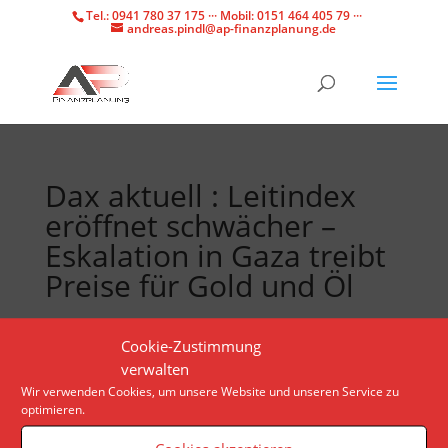
Tel.: 0941 780 37 175 ··· Mobil: 0151 464 405 79 ···
andreas.pindl@ap-finanzplanung.de
Dax aktuell : Leitindex
eröffnet schwächer –
Eskalation in Gaza treibt
Preise für Gold und Öl
Größter Gewinner am Mittwoch ist die Adidas-Aktie.
Cookie-Zustimmung
Die Schuhe, die der umstrittene Rapper Kanye West
verwalten
designt hatte, ließen sich besser verkaufen als
Wir verwenden Cookies, um unsere Website und unseren Service zu
optimieren.
erwartet.