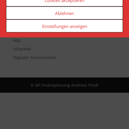
Cookies akzeptieren
Ablehnen
Veranstaltungen
Newsletter
Einstellungen anzeigen
Reporting
App
Infopaket
Digitaler Finanzordner
© AP Finanzplanung Andreas Pindl