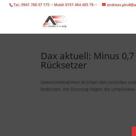
Tel.: 0941 780 37 175 ··· Mobil: 0151 464 405 79 ···
andreas.pindl@a
Dax aktuell: Minus 0,7
Rücksetzer
Gewinnmitnahmen drücken den Leitindex unter
bedeuten. Am Dienstag folgen die Leitplanken