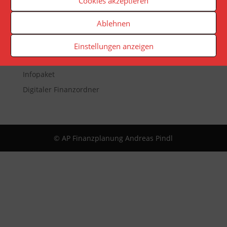
Cookies akzeptieren
Veranstaltungen
Ablehnen
Newsletter
Reporting
Einstellungen anzeigen
App
Infopaket
Digitaler Finanzordner
© AP Finanzplanung Andreas Pindl