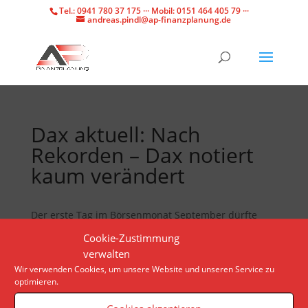
Tel.: 0941 780 37 175 ··· Mobil: 0151 464 405 79 ···
andreas.pindl@ap-finanzplanung.de
Dax aktuell: Nach
Rekorden – Dax notiert
kaum verändert
Der erste Tag im Börsenmonat September dürfte
impulsarm verlaufen. Der Blick geht bereits auf die
Cookie-Zustimmung
Notenbanksitzungen in der nächsten und
verwalten
übernächsten Woche.
Wir verwenden Cookies, um unsere Website und unseren Service zu
optimieren.