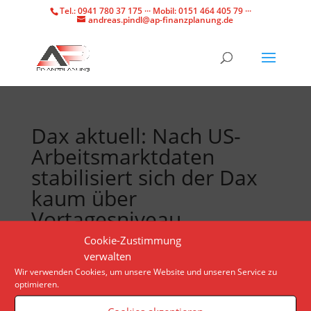
Tel.: 0941 780 37 175 ··· Mobil: 0151 464 405 79 ···
andreas.pindl@ap-finanzplanung.de
Dax aktuell: Nach US-
Arbeitsmarktdaten
stabilisiert sich der Dax
kaum über
Vortagesniveau
Cookie-Zustimmung
verwalten
Der Arbeitsmarkt in den USA präsentiert sich
Wir verwenden Cookies, um unsere Website und unseren Service zu
weiterhin relativ robust, aber nicht heiß. Das könnte
optimieren.
die US-Währungshüter dazu bringen, ab Juni die
Zinsen zu senken. Im MDax stürzt Hellofresh ab.