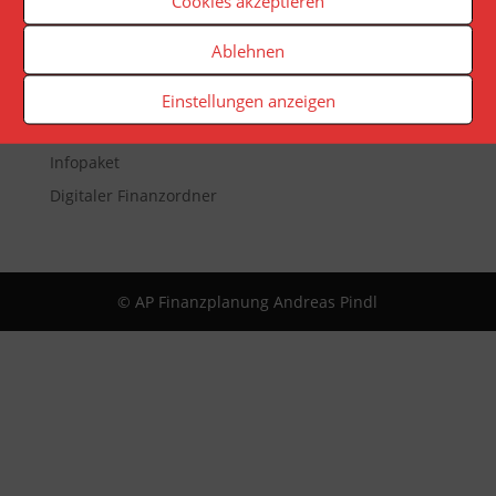
Cookies akzeptieren
Veranstaltungen
Ablehnen
Newsletter
Reporting
Einstellungen anzeigen
App
Infopaket
Digitaler Finanzordner
© AP Finanzplanung Andreas Pindl