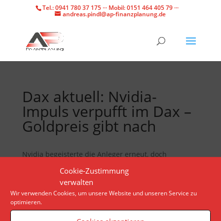
Tel.: 0941 780 37 175 ··· Mobil: 0151 464 405 79 ···
andreas.pindl@ap-finanzplanung.de
Dax aktuell: Nvidia-
Impuls verpufft im Dax –
Goldpreis gibt nach
Nvidia begeisterte die Anleger erneut, doch
zeitgleich dämpfte die US-Notenbank Fed die
Cookie-Zustimmung
Stimmung. Im Ergebnis schloss der Dax leicht im
verwalten
Plus.
Wir verwenden Cookies, um unsere Website und unseren Service zu
optimieren.