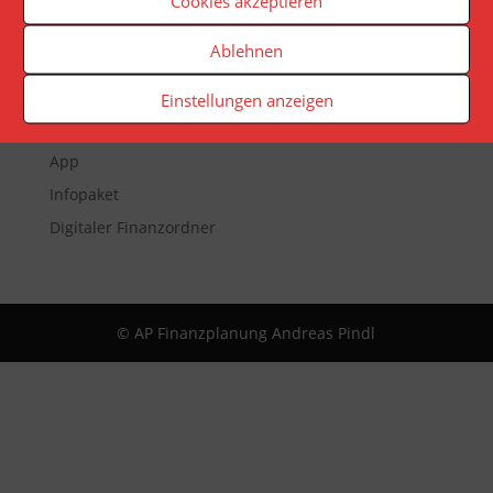
Cookies akzeptieren
Ablehnen
Veranstaltungen
Newsletter
Einstellungen anzeigen
Reporting
App
Infopaket
Digitaler Finanzordner
© AP Finanzplanung Andreas Pindl