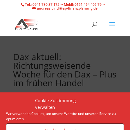
Tel.: 0941 780 37 175 ··· Mobil: 0151 464 405 79 ···
andreas.pindl@ap-finanzplanung.de
Dax aktuell:
Richtungsweisende
Woche für den Dax – Plus
im frühen Handel
Wichtige Firmenbilanzen hierzulande und erst recht
Cookie-Zustimmung
in den USA, dazu geldpolitische Schlüsselereignisse
verwalten
und bedeutende Konjunkturdaten: Anleger stehen
Wir verwenden Cookies, um unsere Website und unseren Service zu
optimieren.
erneut vor turbulenten Handelstagen.