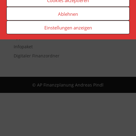
Cookies akzeptieren
Veranstaltungen
Ablehnen
Newsletter
Einstellungen anzeigen
Reporting
App
Infopaket
Digitaler Finanzordner
© AP Finanzplanung Andreas Pindl