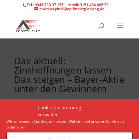
Tel.: 0941 780 37 175 ··· Mobil: 0151 464 405 79 ···
andreas.pindl@ap-finanzplanung.de
Dax aktuell:
Zinshoffnungen lassen
Dax steigen – Bayer-Aktie
unter den Gewinnern
Anlegerinnen und Anleger blicken erneut auf
Cookie-Zustimmung
Konjunkturdaten. Den jüngsten Rücksetzer auf dem
verwalten
deutschen Aktienmarkt nutzen sie wieder zu Käufen.
Wir verwenden Cookies, um unsere Website und unseren Service zu
optimieren.